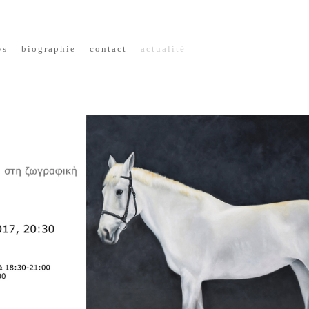
ws
biographie
contac
t
actualité