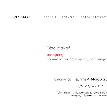
Teta Makri
accueil
oeuvres
textes-
intervie