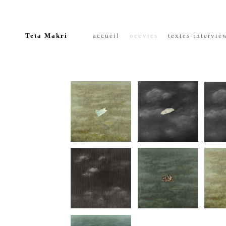
Teta Makri
accueil
oeuvres
textes-
intervie